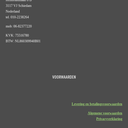
3117 VJ Schiedam
Nederland
tel. 010-2238264
mob: 06-82377220
KVK: 75516780
BTW: NL860309940B01
VOORWAARDEN
Levering en betalingsvoorwaarden
Algemene voorwaarden
Privacyverklaring