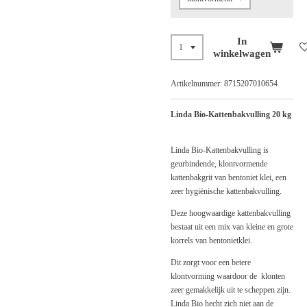
In
winkelwagen
Artikelnummer:
8715207010654
Linda Bio-Kattenbakvulling 20 kg
Linda Bio-Kattenbakvulling is
geurbindende, klontvormende
kattenbakgrit van bentoniet klei, een
zeer hygiënische kattenbakvulling.
Deze hoogwaardige kattenbakvulling
bestaat uit een mix van kleine en grote
korrels van bentonietklei.
Dit zorgt voor een betere
klontvorming waardoor de klonten
zeer gemakkelijk uit te scheppen zijn.
Linda Bio hecht zich niet aan de