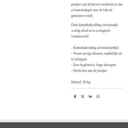
pootjes van de kat en voorkomt zo dat
er kattenbakgrit mee de bak uit
genomen wordt.
Deze kattenbakvulling veroorzaakt
weinig afval en is ecologisch
verantwoord.
- Kattenbakvulling uit bentonietklei
- Vormt stevige klonten, makkelijk uit
te scheppen
- Zeer hygiënisch, hoge absorptie
- Hecht niet aan de pootjes
Inhoud: 20 kg
D
D
S
D
e
e
h
e
l
e
a
l
e
l
r
e
n
e
n