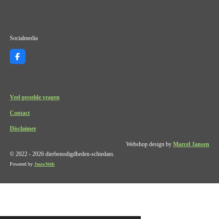
Socialmedia
F
a
c
e
b
o
Veel gestelde vragen
o
k
Contact
Disclaimer
Webshop design by
Marcel Jansen
© 2022 - 2026 dierbenodigdheden-schiedam.
Powered by
JouwWeb