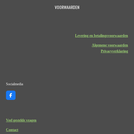
VOORWAARDEN
Levering en betalingsvoorwaarden
Algemene voorwaarden
Privacyverklaring
Socialmedia
F
a
c
e
b
o
Veel gestelde vragen
o
k
Contact