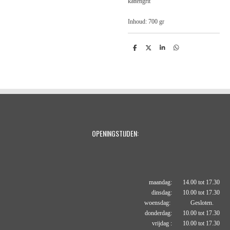
kattengrit
Inhoud: 700 gr
D
D
S
D
e
e
h
e
l
e
a
l
e
l
r
e
n
e
n
OPENINGSTIJDEN:
maandag: 14.00 tot 17.30
dinsdag: 10.00 tot 17.30
woensdag: Gesloten.
donderdag: 10.00 tot 17.30
vrijdag : 10.00 tot 17.30