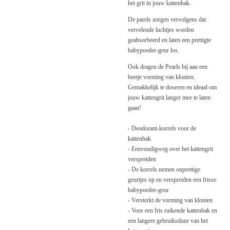
het grit in jouw kattenbak.
De parels zorgen vervolgens dat
vervelende luchtjes worden
geabsorbeerd en laten een prettigte
babypoeder-geur los.
Ook dragen de Pearls bij aan een
beetje vorming van klonten.
Gemakkelijk te doseren en ideaal om
jouw kattengrit langer mee te laten
gaan!
- Deodorant-korrels voor de
kattenbak
- Eenvoudigweg over het kattengrit
verspreiden
- De korrels nemen onprettige
geurtjes op en verspreiden een frisse
babypoeder-geur
- Versterkt de vorming van klonten
- Voor een fris ruikende kattenbak en
een langere gebruiksduur van het