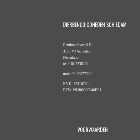
DIERBENODIGDHEDEN SCHIEDAM
Rembrandtlaan 8 B
3117 VJ Schiedam
Nederland
tel. 010-2238264
mob: 06-82377220
KVK: 75516780
BTW: NL860309940B01
VOORWAARDEN