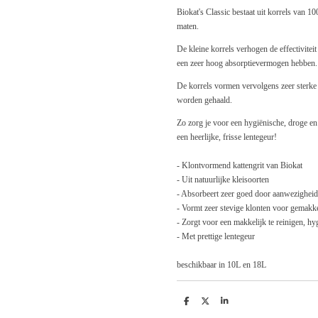
Biokat's Classic bestaat uit korrels van 10
maten.
De kleine korrels verhogen de effectiviteit
een zeer hoog absorptievermogen hebben.
De korrels vormen vervolgens zeer sterke
worden gehaald.
Zo zorg je voor een hygiënische, droge en 
een heerlijke, frisse lentegeur!
- Klontvormend kattengrit van Biokat
- Uit natuurlijke kleisoorten
- Absorbeert zeer goed door aanwezigheid 
- Vormt zeer stevige klonten voor gemakke
- Zorgt voor een makkelijk te reinigen, h
- Met prettige lentegeur
beschikbaar in 10L en 18L
D
D
S
e
e
h