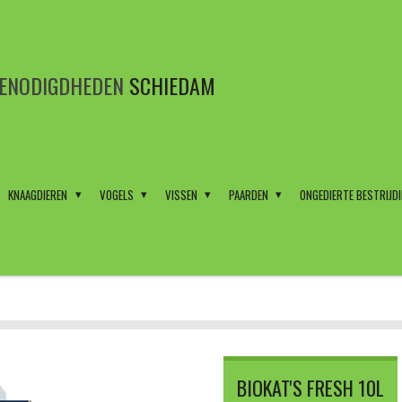
BENODIGDHEDEN
SCHIEDAM
KNAAGDIEREN
VOGELS
VISSEN
PAARDEN
ONGEDIERTE BESTRIJD
BIOKAT'S FRESH 10L