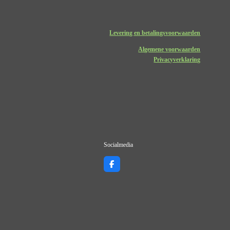
Levering en betalingsvoorwaarden
Algemene voorwaarden
Privacyverklaring
Socialmedia
F
a
c
e
b
o
o
k