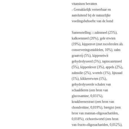
vitaminen bevatten
- Gemakkelijk verteerbaar en
aansluitend bij de natuurlijke
voedingsbehoefte van de hond
Samenstelling:
:
zalmmeel (25%),
kalkoenmeel (20%), gele erwten
(19%), kippenvet (met tocoferolen als
conserveringsmiddelen, 10%), zalm
graatvrij (5%), kippeneiwit
gehydrolyseerd (5%), tapiocazetmeel
(5%), kippenlever (3%), appels (2%),
zalmolie (2%), wortels (1%), lijnzaad
(1%), kikkererwten (1%),
gehydrolyseerde schalen van
schaaldieren (een bron van
glucosamine, 0,031%),
kraakbeenextract (een bron van
chondroïtine, 0,019%), biergist (een
bron van mannan-oligosachariden,
0,018%), cichoreiwortel (een bron
van fructo-oligosachariden, 0,012%),