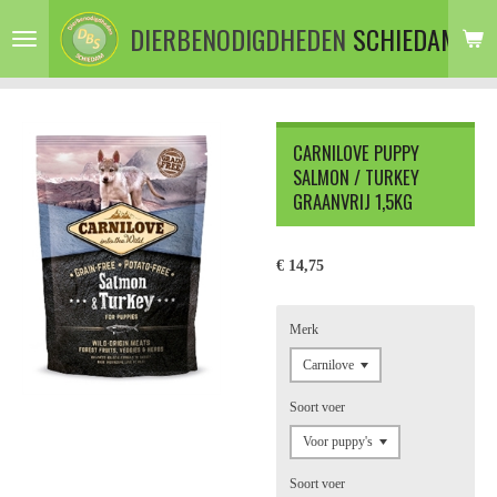
Ga
DIERBENODIGDHEDEN
SCHIEDAM
direct
naar
de
hoofdinhoud
CARNILOVE PUPPY
SALMON / TURKEY
GRAANVRIJ 1,5KG
€ 14,75
Merk
Soort voer
Soort voer