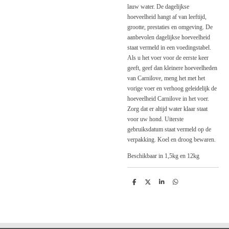
lauw water. De dagelijkse
hoeveelheid hangt af van leeftijd,
grootte, prestaties en omgeving. De
aanbevolen dagelijkse hoeveelheid
staat vermeld in een voedingstabel.
Als u het voer voor de eerste keer
geeft, geef dan kleinere hoeveelheden
van Carnilove, meng het met het
vorige voer en verhoog geleidelijk de
hoeveelheid Carnilove in het voer.
Zorg dat er altijd water klaar staat
voor uw hond. Uiterste
gebruiksdatum staat vermeld op de
verpakking. Koel en droog bewaren.
Beschikbaar in 1,5kg en 12kg
D
D
S
D
e
e
h
e
l
e
a
l
e
l
r
e
n
e
n