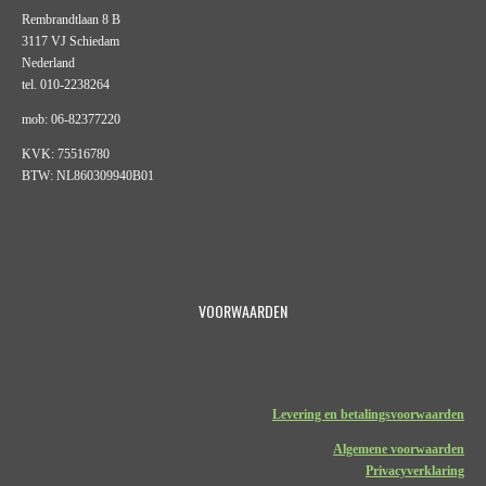
Rembrandtlaan 8 B
3117 VJ Schiedam
Nederland
tel. 010-2238264
mob: 06-82377220
KVK: 75516780
BTW: NL860309940B01
VOORWAARDEN
Levering en betalingsvoorwaarden
Algemene voorwaarden
Privacyverklaring