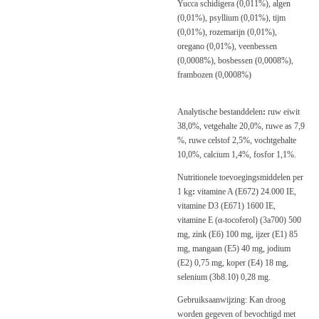
Yucca schidigera (0,011%), algen
(0,01%), psyllium (0,01%), tijm
(0,01%), rozemarijn (0,01%),
oregano (0,01%), veenbessen
(0,0008%), bosbessen (0,0008%),
frambozen (0,0008%)
Analytische bestanddelen
:
ruw eiwit
38,0%, vetgehalte 20,0%, ruwe as 7,9
%, ruwe celstof 2,5%, vochtgehalte
10,0%, calcium 1,4%, fosfor 1,1%.
Nutritionele toevoegingsmiddelen per
1 kg
:
vitamine A (E672) 24.000 IE,
vitamine D3 (E671) 1600 IE,
vitamine E (α-tocoferol) (3a700) 500
mg, zink (E6) 100 mg, ijzer (E1) 85
mg, mangaan (E5) 40 mg, jodium
(E2) 0,75 mg, koper (E4) 18 mg,
selenium (3b8.10) 0,28 mg.
Gebruiksaanwijzing: Kan droog
worden gegeven of bevochtigd met