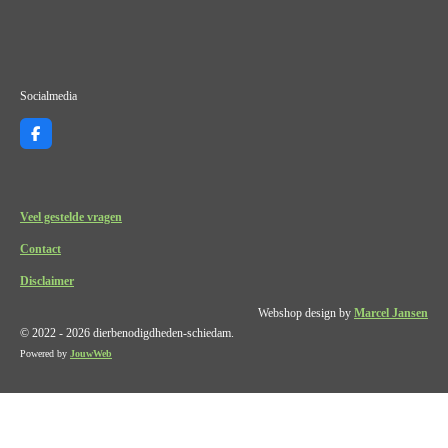
Socialmedia
F
a
c
e
b
o
Veel gestelde vragen
o
k
Contact
Disclaimer
Webshop design by
Marcel Jansen
© 2022 - 2026 dierbenodigdheden-schiedam.
Powered by
JouwWeb