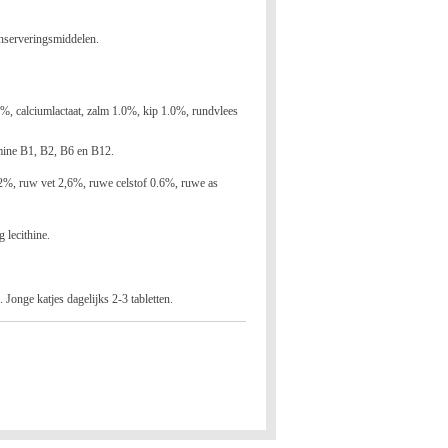
onserveringsmiddelen.
1.0%, calciumlactaat, zalm 1.0%, kip 1.0%, rundvlees
amine B1, B2, B6 en B12.
%, ruw vet 2,6%, ruwe celstof 0.6%, ruwe as
 lecithine.
. Jonge katjes dagelijks 2-3 tabletten.