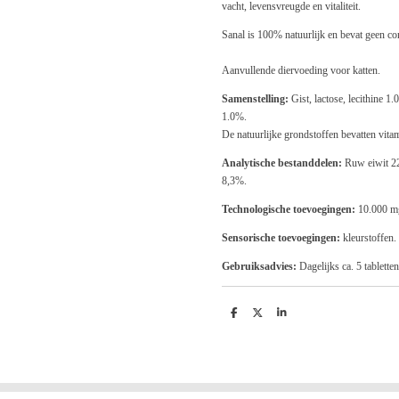
vacht, levensvreugde en vitaliteit.
Sanal is 100% natuurlijk en bevat geen c
Aanvullende diervoeding voor katten.
Samenstelling:
Gist, lactose, lecithine 
1.0%.
De natuurlijke grondstoffen bevatten vit
Analytische bestanddelen:
Ruw eiwit 22
8,3%.
Technologische toevoegingen:
10.000 mg
Sensorische toevoegingen:
kleurstoffen.
Gebruiksadvies:
Dagelijks ca. 5 tabletten
D
D
S
e
e
h
l
e
a
e
l
r
n
e