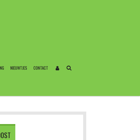
ING
NIEUWTJES
CONTACT
00ST