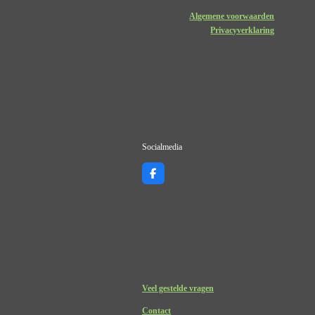
Algemene voorwaarden
Privacyverklaring
Socialmedia
F
a
c
e
b
o
o
k
Veel gestelde vragen
Contact