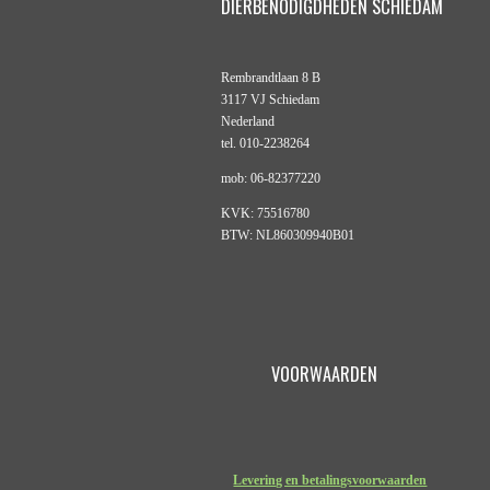
DIERBENODIGDHEDEN SCHIEDAM
Rembrandtlaan 8 B
3117 VJ Schiedam
Nederland
tel. 010-2238264
mob: 06-82377220
KVK: 75516780
BTW: NL860309940B01
VOORWAARDEN
Levering en betalingsvoorwaarden