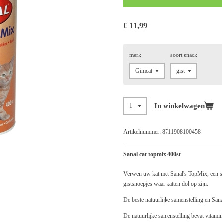
€ 11,99
merk
soort snack
In winkelwagen
Artikelnummer:
8711908100458
Sanal cat topmix 400st
Verwen uw kat met Sanal's TopMix, een so
gistsnoepjes waar katten dol op zijn.
De beste natuurlijke samenstelling en Sana
De natuurlijke samenstelling bevat vitami