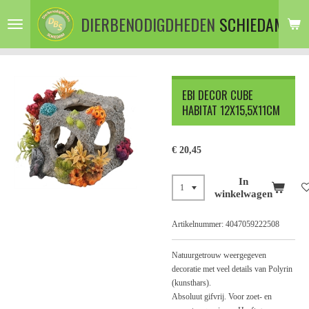
Ga
DIERBENODIGDHEDEN
SCHIEDAM
direct
naar
de
hoofdinhoud
EBI DECOR CUBE
HABITAT 12X15,5X11CM
€ 20,45
In
winkelwagen
Artikelnummer:
4047059222508
Natuurgetrouw weergegeven
decoratie met veel details van Polyrin
(kunsthars).
Absoluut gifvrij. Voor zoet- en