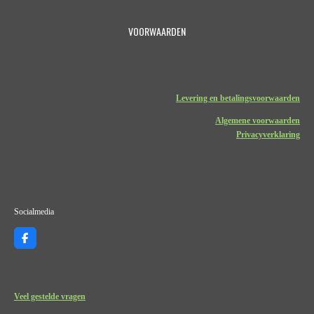
VOORWAARDEN
Levering en betalingsvoorwaarden
Algemene voorwaarden
Privacyverklaring
Socialmedia
F
a
c
e
b
o
Veel gestelde vragen
o
k