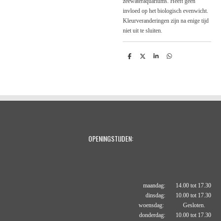
zeewateraquariums. Heeft geen
invloed op het biologisch evenwicht.
Kleurveranderingen zijn na enige tijd
niet uit te sluiten.
D
D
S
D
e
e
h
e
l
e
a
l
e
l
r
e
n
e
n
OPENINGSTIJDEN:
maandag: 14.00 tot 17.30
dinsdag: 10.00 tot 17.30
woensdag: Gesloten.
donderdag: 10.00 tot 17.30