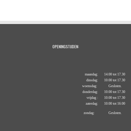
e
e
h
e
l
e
a
l
e
l
r
e
n
e
n
OPENINGSTIJDEN:
maandag: 14.00 tot 17.30
dinsdag: 10.00 tot 17.30
woensdag: Gesloten.
donderdag: 10.00 tot 17.30
vrijdag : 10.00 tot 17.30
zaterdag: 10.00 tot 16.00
zondag: Gesloten.