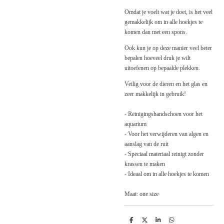
Omdat je voelt wat je doet, is het veel
gemakkelijk om in alle hoekjes te
komen dan met een spons.
Ook kun je op deze manier veel beter
bepalen hoeveel druk je wilt
uitoefenen op bepaalde plekken.
Veilig voor de dieren en het glas en
zeer makkelijk in gebruik!
- Reinigingshandschoen voor het
aquarium
- Voor het verwijderen van algen en
aanslag van de ruit
- Speciaal materiaal reinigt zonder
krassen te maken
- Ideaal om in alle hoekjes te komen
Maat: one size
D
D
S
D