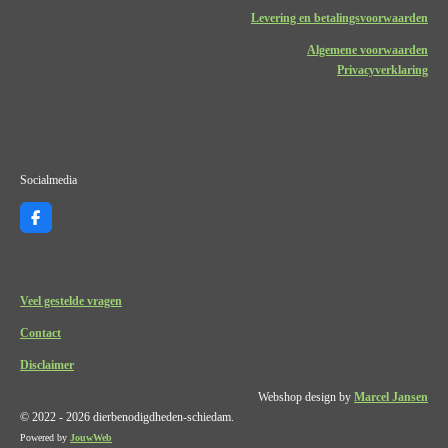
Levering en betalingsvoorwaarden
Algemene voorwaarden
Privacyverklaring
Socialmedia
F
a
c
e
b
o
Veel gestelde vragen
o
k
Contact
Disclaimer
Webshop design by
Marcel Jansen
© 2022 - 2026 dierbenodigdheden-schiedam.
Powered by
JouwWeb