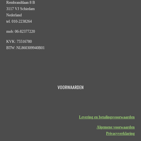
Rembrandtlaan 8 B
3117 VJ Schiedam
Nederland
tel. 010-2238264
mob: 06-82377220
KVK: 75516780
BTW: NL860309940B01
VOORWAARDEN
Levering en betalingsvoorwaarden
Algemene voorwaarden
Privacyverklaring