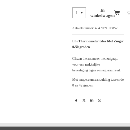
In
winkelwagen
Artikelnummer:
4047059103852
Ebi Thermometer Glas Met Zuiger
0-50 graden
Glazen thermometer met zuignap,
voor een makkelijke
bevestiging tegen een aquariumruit.
Met temperatuuraanduiding tussen de
0 en 42 graden.
D
D
S
D
e
e
h
e
l
e
a
l
e
l
r
e
n
e
n