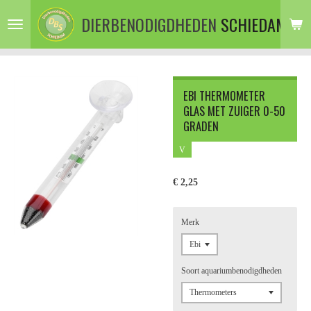
Ga
DIERBENODIGDHEDEN
SCHIEDAM
direct
naar
de
hoofdinhoud
EBI THERMOMETER
GLAS MET ZUIGER 0-50
GRADEN
V
€ 2,25
Merk
Soort aquariumbenodigdheden