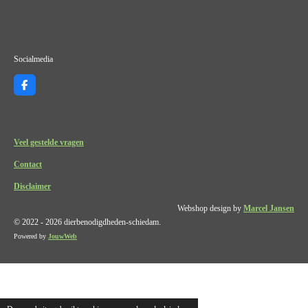
Socialmedia
F
a
c
e
b
o
Veel gestelde vragen
o
k
Contact
Disclaimer
Webshop design by
Marcel Jansen
© 2022 - 2026 dierbenodigdheden-schiedam.
Powered by
JouwWeb