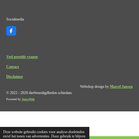
Socialmedia
F
a
c
e
b
o
Veel gestelde vragen
o
k
Contact
Disclaimer
Webshop design by
Marcel Jansen
© 2022 - 2026 dierbenodigdheden-schiedam.
Powered by
JouwWeb
Deze website gebruikt cookies voor analyse-doeleinden
en/of het tonen van advertenties. Door gebruik te blijven