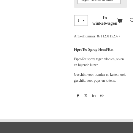
In
winkelwagen
Artikelnummer:
8711231152377
FiproTec Spray Hond/Kat
FiproTec spray tegen vlooien, teken
en bijtende luizen.
Geschikt voor honden en katten, ook
geschikt voor pups en kittens.
D
D
S
D
e
e
h
e
l
e
a
l
e
l
r
e
n
e
n