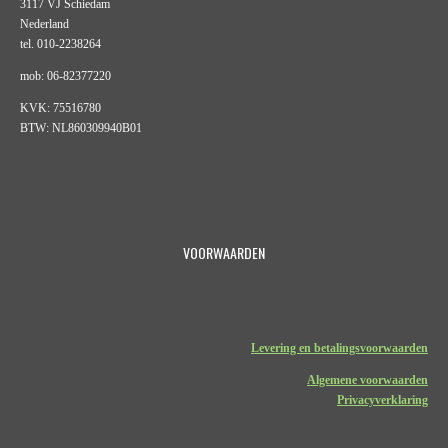
3117 VJ Schiedam
Nederland
tel. 010-2238264
mob: 06-82377220
KVK: 75516780
BTW: NL860309940B01
VOORWAARDEN
Levering en betalingsvoorwaarden
Algemene voorwaarden
Privacyverklaring