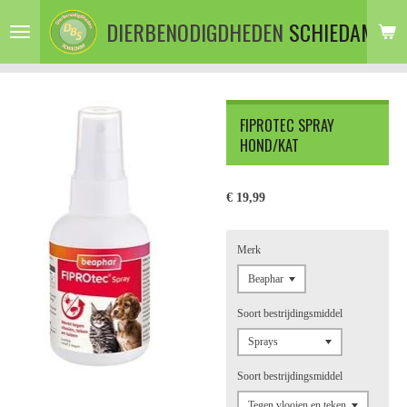
Ga
DIERBENODIGDHEDEN
SCHIEDAM
direct
naar
de
hoofdinhoud
FIPROTEC SPRAY
HOND/KAT
€ 19,99
Merk
Soort bestrijdingsmiddel
Soort bestrijdingsmiddel