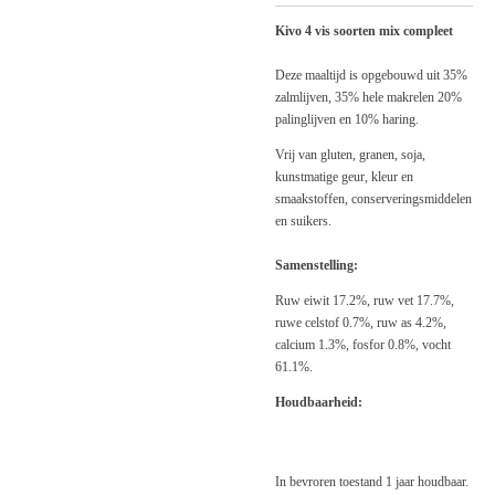
Kivo 4 vis soorten mix compleet
Deze maaltijd is opgebouwd uit 35%
zalmlijven, 35% hele makrelen 20%
palinglijven en 10% haring.
Vrij van gluten, granen, soja,
kunstmatige geur, kleur en
smaakstoffen, conserveringsmiddelen
en suikers.
Samenstelling:
Ruw eiwit 17.2%, ruw vet 17.7%,
ruwe celstof 0.7%, ruw as 4.2%,
calcium 1.3%, fosfor 0.8%, vocht
61.1%.
Houdbaarheid:
In bevroren toestand 1 jaar houdbaar.