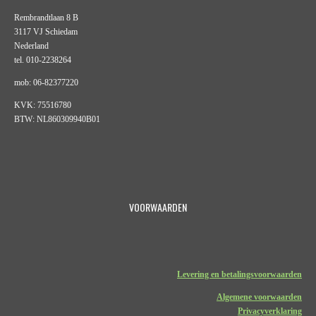
Rembrandtlaan 8 B
3117 VJ Schiedam
Nederland
tel. 010-2238264
mob: 06-82377220
KVK: 75516780
BTW: NL860309940B01
VOORWAARDEN
Levering en betalingsvoorwaarden
Algemene voorwaarden
Privacyverklaring