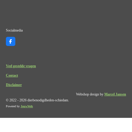
Socialmedia
F
a
c
e
b
o
Veel gestelde vragen
o
k
Contact
Disclaimer
Webshop design by
Marcel Jansen
© 2022 - 2026 dierbenodigdheden-schiedam.
Powered by
JouwWeb