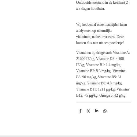
Ontdooide toestand in de koelkast 2
à 3 dagen houdbaar.
Wij hebben al onze maaltijden laten
analyseren op natuurlijke
vitaminen, na het invriezen. Deze
komen dus niet uit een poedertje!
Vitaminen op droge stof: Vitamine A:
21606 IE/kg, Vitamine D3: <100
IE/kg, Vitamine B1: 1.4 mg/kg,
Vitamine B2: 5.3 mg/kg, Vitamine
B3: 96 mg/kg, Vitamine B5: 31
mg/kg, Vitamine B6: 4.8 mg/kg,
Vitamine B11: 1211 µg/kg, Vitamine
B12: <5 µg/kg. Omega 3: 42 g/kg,
D
D
S
D
e
e
h
e
l
e
a
l
e
l
r
e
n
e
n