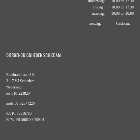
donderdag: 10.00 tot 17.30
vrijdag : 10.00 tot 17.30
zaterdag: 10.00 tot 16.00
zondag: Gesloten.
DIERBENODIGDHEDEN SCHIEDAM
Rembrandtlaan 8 B
3117 VJ Schiedam
Nederland
tel. 010-2238264
mob: 06-82377220
KVK: 75516780
BTW: NL860309940B01