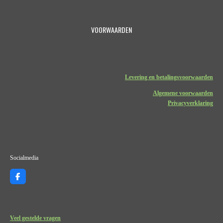
VOORWAARDEN
Levering en betalingsvoorwaarden
Algemene voorwaarden
Privacyverklaring
Socialmedia
F
a
c
e
b
o
Veel gestelde vragen
o