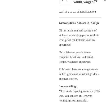
winkelwagen
Artikelnummer:
4002064420813
Gimcat Sticks Kalkoen & Konijn
Of het nu als een heel stickje is of
stukje voor stukje geportioneerd - in
ieder geval een traktatie voor uw
speurneus!
Onze liefdevol geselecteerde
receptuur bevat veel kalkoen &
konijn, vitaminen en taurine.
Er is geen plaats voor toegevoegde
suiker, granen of kunstmatige kleur-
en smaakstoffen.
Samenstelling:
Vlees en dierlijke bijproducten (95%.
26% van kalkoen en 14% van
konijn). gisten. mineralen.