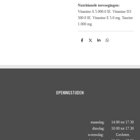
Nutritionele toevoegingen:
Vitamine A 5.000.0 IE. Vitamine D3
500.0 IE. Vitamine E 5.0 mg. Taurine
1.000 mg
D
D
S
D
e
e
h
e
l
e
a
l
e
l
r
e
n
e
n
OPENINGSTIJDEN:
maandag: 14.00 tot 17.30
dinsdag: 10.00 tot 17.30
woensdag: Gesloten.