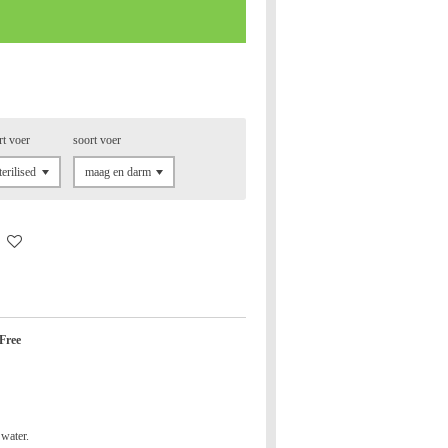
rt voer
soort voer
 Free
water.