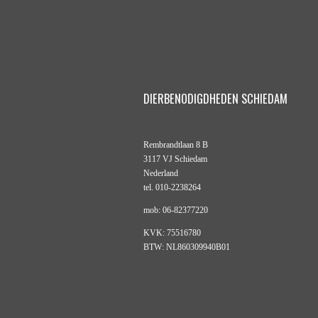
DIERBENODIGDHEDEN SCHIEDAM
Rembrandtlaan 8 B
3117 VJ Schiedam
Nederland
tel. 010-2238264
mob: 06-82377220
KVK: 75516780
BTW: NL860309940B01