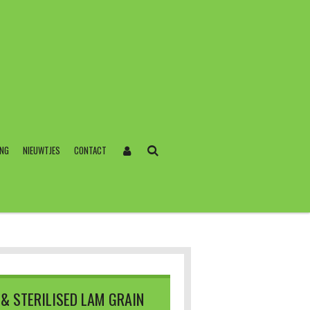
ING
NIEUWTJES
CONTACT
 & STERILISED LAM GRAIN