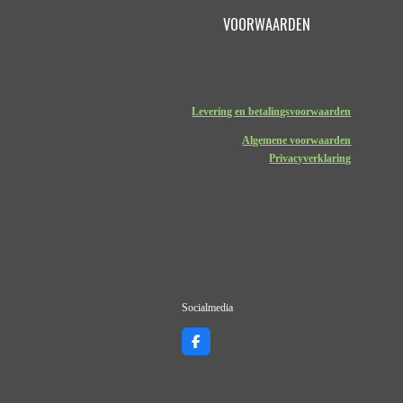
VOORWAARDEN
Levering en betalingsvoorwaarden
Algemene voorwaarden
Privacyverklaring
Socialmedia
F
a
c
e
b