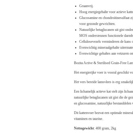
Graanvrij.
Hoog energiegehalte voor actieve katt
Glucosamine en chondroïtinesulfaat zij
voor gezonde gewrichten.
Natuurlijke betaglucanen uit gist ond
MOS ondersteunen functionele darmba
Cellulosevezels verminderen de kans o
Evenwichtig mineraalgehalte uitermate 
Evenwichtige gehaltes aan vetzuren o
Bozita Active & Sterilised Grain-Free La
Het energierijke voer is vooral geschikt v
Het vers bereide lamsvlees is erg smakelij
Een lichamelijk actieve kat stelt zijn lich
natuurlijke betaglucanen uit gist die de g
en glucosamine, natuurlijke bestanddelen
Dit kattenvoer bezvat een optimale mineral
vitaminen en taurine.
Nettogewicht
: 400 gram, 2kg