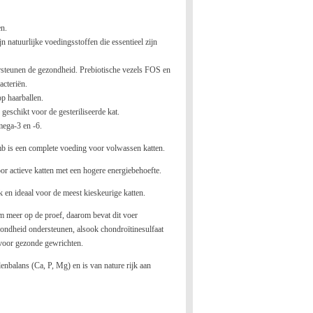
en.
n natuurlijke voedingsstoffen die essentieel zijn
ersteunen de gezondheid. Prebiotische vezels FOS en
cteriën.
p haarballen.
geschikt voor de gesteriliseerde kat.
mega-3 en -6.
mb is een complete voeding voor volwassen katten.
oor actieve katten met een hogere energiebehoefte.
k en ideaal voor de meest kieskeurige katten.
aam meer op de proef, daarom bevat dit voer
ezondheid ondersteunen, alsook chondroïtinesulfaat
 voor gezonde gewrichten.
enbalans (Ca, P, Mg) en is van nature rijk aan