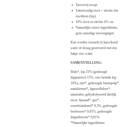
Tarwevrij recept
Enkelvoudig eiwit = slechts één
eiwitbron (kip)
19% eiwit en slechts 6% vet
Natuurlijke rauwe ingrediënten,
geen onnodige toevoegingen
Kan worden verzacht in lauw/koud
water of droog geserveerd met een
bakje vers water.
SAMENSTELLING:
Maïs*, kip 25% (gedroogd
kippeneiwit 15%, vers bereide kip
10%), rijst*, gedroogde bietenpulp*,
maïskiemen*, lignocellulose*,
mineralen, gehydrolyseerd dierlijk
eiwit, lijnzaad*, gist*,
rozenbottelmeel* 0,3%, gedroogde
bosbessen* 0,01%, gedroogde
lingonbessen* 0,01%.
*Natuurlijke ingrediënten