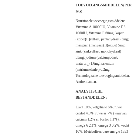
TOEVOEGINGSMIDDELEN(PER
KG)
Nutritionele toevoegingsmiddelen:
Vitamine A 10000IU, Vitamine D3
1060IU, Vitamine E 60mg, koper
(koper(II)sulfaat, pentahydraat) 5mg;
mangaan (mangaan(II)oxide) 5mg;
zink (zinksulfaat, monohydraat)
33mg; jodium (calciumjodaat,
watervrij) 1,6mg; selenium
(natriumseleniet) 0,2mg.
Technologische toevoegingsmiddelen:
Antioxidanten.
ANALYTISCHE
BESTANDDELEN:
Eiwit 19%, vetgehalte 6%, ruwe
celstof 4,5%, ruwe as 7% (waarvan
calcium 1,2% en fosfor 1,1%),
omega-6 2,1%, omega-3 0,2%, vocht
10%. Metaboliseerbare energie 1333