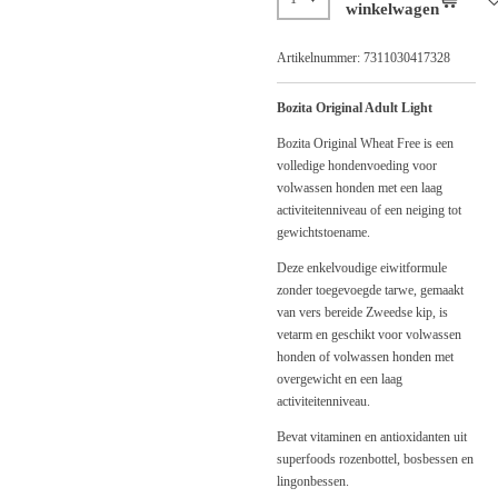
winkelwagen
Artikelnummer:
7311030417328
Bozita Original Adult Light
Bozita Original Wheat Free is een
volledige hondenvoeding voor
volwassen honden met een laag
activiteitenniveau of een neiging tot
gewichtstoename.
Deze enkelvoudige eiwitformule
zonder toegevoegde tarwe, gemaakt
van vers bereide Zweedse kip, is
vetarm en geschikt voor volwassen
honden of volwassen honden met
overgewicht en een laag
activiteitenniveau.
Bevat vitaminen en antioxidanten uit
superfoods rozenbottel, bosbessen en
lingonbessen.