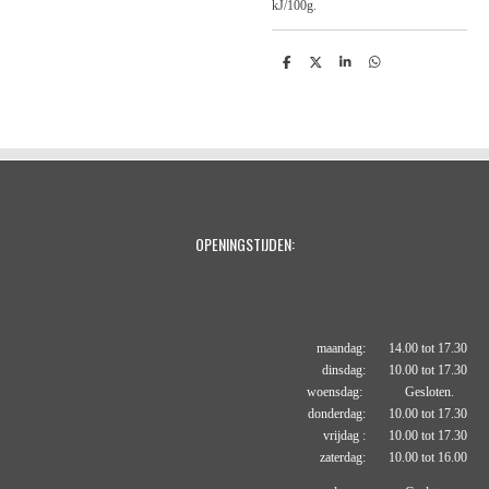
kJ/100g.
D
D
S
D
e
e
h
e
l
e
a
l
e
l
r
e
n
e
n
OPENINGSTIJDEN:
maandag: 14.00 tot 17.30
dinsdag: 10.00 tot 17.30
woensdag: Gesloten.
donderdag: 10.00 tot 17.30
vrijdag : 10.00 tot 17.30
zaterdag: 10.00 tot 16.00