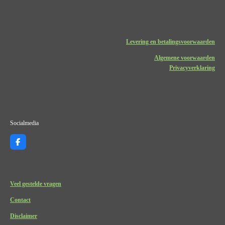
Levering en betalingsvoorwaarden
Algemene voorwaarden
Privacyverklaring
Socialmedia
F
a
c
e
b
o
Veel gestelde vragen
o
k
Contact
Disclaimer