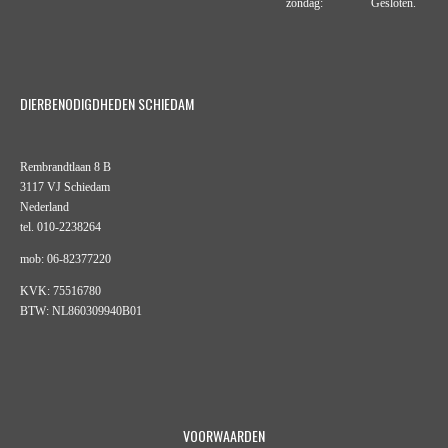
zondag: Gesloten.
DIERBENODIGDHEDEN SCHIEDAM
Rembrandtlaan 8 B
3117 VJ Schiedam
Nederland
tel. 010-2238264
mob: 06-82377220
KVK: 75516780
BTW: NL860309940B01
VOORWAARDEN