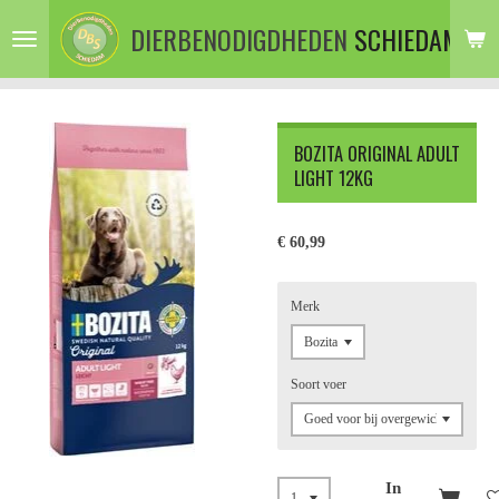
Ga
DIERBENODIGDHEDEN
SCHIEDAM
direct
naar
de
hoofdinhoud
BOZITA ORIGINAL ADULT
LIGHT 12KG
€ 60,99
Merk
Soort voer
In