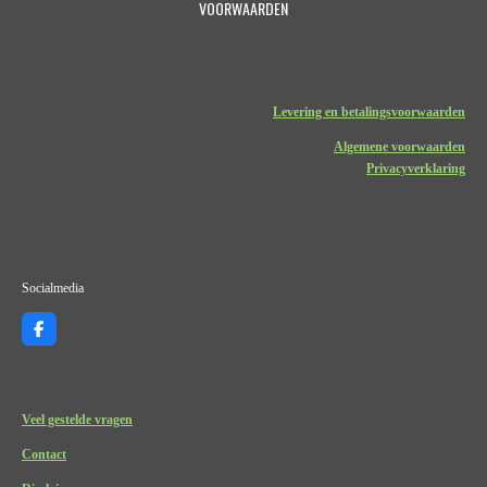
VOORWAARDEN
Levering en betalingsvoorwaarden
Algemene voorwaarden
Privacyverklaring
Socialmedia
F
a
c
e
b
o
Veel gestelde vragen
o
k
Contact