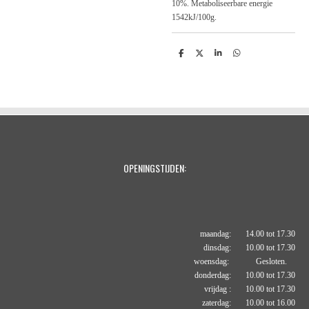
10%. Metaboliseerbare energie
1542kJ/100g.
D
D
S
D
e
e
h
e
l
e
a
l
e
l
r
e
n
e
n
OPENINGSTIJDEN:
maandag: 14.00 tot 17.30
dinsdag: 10.00 tot 17.30
woensdag: Gesloten.
donderdag: 10.00 tot 17.30
vrijdag : 10.00 tot 17.30
zaterdag: 10.00 tot 16.00