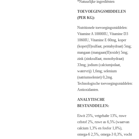
*Natuurlijke ingrediënten
TOEVOEGINGSMIDDELEN
(PER KG):
Nutritionele toevoegingsmiddelen:
Vitamine A 10000IU, Vitamine D3
1060IU, Vitamine E 60mg, koper
(koper(II)sulfaat, pentahydraat) 5mg;
mangaan (mangaan(II)oxide) 5mg;
zink (zinksulfaat, monohydraat)
33mg; jodium (calciumjodaat,
watervrij) 1,6mg; selenium
(natriumseleniet) 0,2mg.
Technologische toevoegingsmiddelen:
Antioxidanten.
ANALYTISCHE
BESTANDDELEN:
Eiwit 25%, vetgehalte 13%, ruwe
celstof 2%, ruwe as 6,5% (waarvan
calcium 1,3% en fosfor 1,0%),
omega-6 2,5%, omega-3 0,3%, vocht