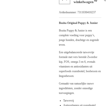
winkelwagen
Artikelnummer:
7311030410237
Bozita Original Puppy & Junior
Bozita Puppy & Junior is een
complete voeding voor puppy’s,
jonge honden, drachtige en zogende
teven.
Een uitgebalanceerde tarwevrije
formule met vers bereide Zweedse
kip, FOS, omega 3 en 6, evenals
vitaminen en antioxidanten uit
superfoods rozenbottel, bosbessen en
lingonbessen.
Gemaakt van natuurlijke rauwe
ingrediënten, zonder onnodige
toevoegingen.
Tarwevrij
Antioxidanten uit rozenbottel