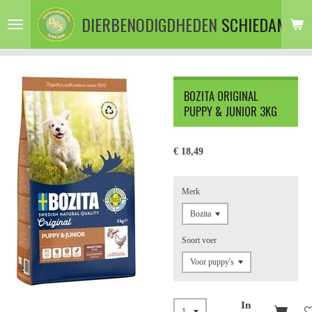
Ga
DIERBENODIGDHEDEN
SCHIEDAM
direct
naar
de
hoofdinhoud
BOZITA ORIGINAL
PUPPY & JUNIOR 3KG
€ 18,49
Merk
Soort voer
In