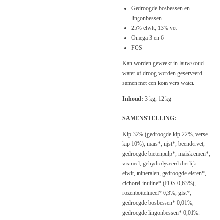
Gedroogde bosbessen en
lingonbessen
25% eiwit, 13% vet
Omega 3 en 6
FOS
Kan worden geweekt in lauw/koud
water of droog worden geserveerd
samen met een kom vers water.
Inhoud:
3 kg, 12 kg
SAMENSTELLING:
Kip 32% (gedroogde kip 22%, verse
kip 10%), maïs*, rijst*, beendervet,
gedroogde bietenpulp*, maïskiemen*,
vismeel, gehydrolyseerd dierlijk
eiwit, mineralen, gedroogde eieren*,
cichorei-inuline* (FOS 0,63%),
rozenbottelmeel* 0,3%, gist*,
gedroogde bosbessen* 0,01%,
gedroogde lingonbessen* 0,01%.