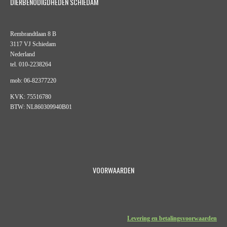
DIERBENODIGDHEDEN SCHIEDAM
Rembrandtlaan 8 B
3117 VJ Schiedam
Nederland
tel. 010-2238264
mob: 06-82377220
KVK: 75516780
BTW: NL860309940B01
VOORWAARDEN
Levering en betalingsvoorwaarden