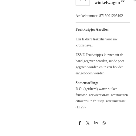
winkelwagen
Artikelnummer:
8715001205102
Fruitkuipjes Aardbei
Een lekkere traktatie voor uw
kromsnavel.
ESVE Fruitkuipjes kunnen uit de
hand gegeven worden, uit de poot
gegeten worden en in een houder
aangeboden worden.
Samenstelling:
R.O. (gefilterd) water. suiker.
fructose. zeewierextract. aminozuren.
citroenzuur. fruitsap. natriumcitraat.
(E129).
D
D
S
D
e
e
h
e
l
e
a
l
e
l
r
e