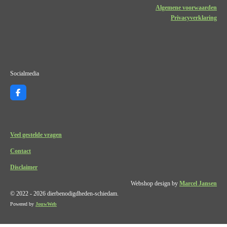
Algemene voorwaarden
Privacyverklaring
Socialmedia
F
a
c
e
b
o
Veel gestelde vragen
o
k
Contact
Disclaimer
Webshop design by
Marcel Jansen
© 2022 - 2026 dierbenodigdheden-schiedam.
Powered by
JouwWeb