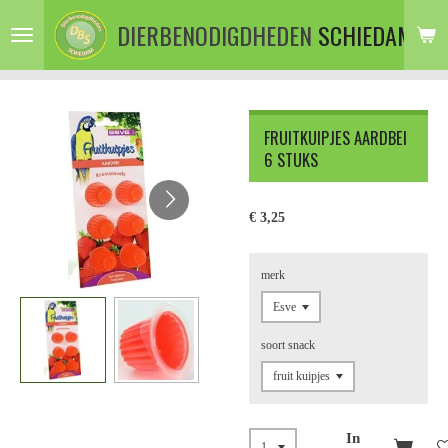
Ga
DIERBENODIGDHEDEN
SCHIEDAM
direct
naar
de
hoofdinhoud
FRUITKUIPJES AARDBEI
6 STUKS
€ 3,25
merk
soort snack
In