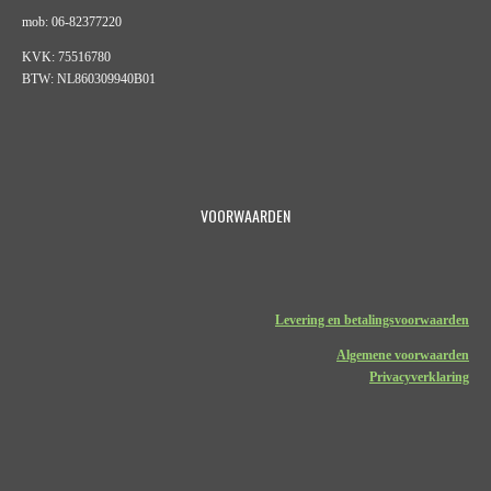
mob: 06-82377220
KVK: 75516780
BTW: NL860309940B01
VOORWAARDEN
Levering en betalingsvoorwaarden
Algemene voorwaarden
Privacyverklaring