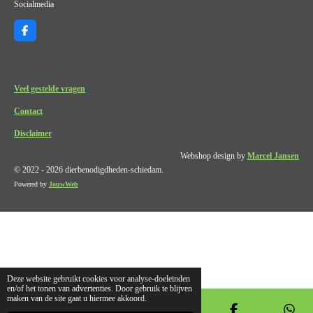
Socialmedia
F
a
c
e
b
o
Veel gestelde vragen
o
k
Contact
Disclaimer
Webshop design by
Marcel Jansen
© 2022 - 2026 dierbenodigdheden-schiedam.
Powered by
JouwWeb
Deze website gebruikt cookies voor analyse-doeleinden
en/of het tonen van advertenties. Door gebruik te blijven
maken van de site gaat u hiermee akkoord.