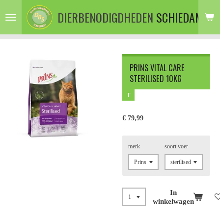
Ga
DIERBENODIGDHEDEN
SCHIEDAM
direct
naar
de
hoofdinhoud
PRINS VITAL CARE
STERILISED 10KG
T
€ 79,99
merk
soort voer
In
winkelwagen