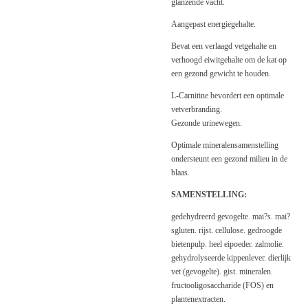
glanzende vacht.
Aangepast energiegehalte.
Bevat een verlaagd vetgehalte en
verhoogd eiwitgehalte om de kat op
een gezond gewicht te houden.
L-Carnitine bevordert een optimale
vetverbranding.
Gezonde urinewegen.
Optimale mineralensamenstelling
ondersteunt een gezond milieu in de
blaas.
SAMENSTELLING:
gedehydreerd gevogelte. mai?s. mai?
sgluten. rijst. cellulose. gedroogde
bietenpulp. heel eipoeder. zalmolie.
gehydrolyseerde kippenlever. dierlijk
vet (gevogelte). gist. mineralen.
fructooligosaccharide (FOS) en
plantenextracten.