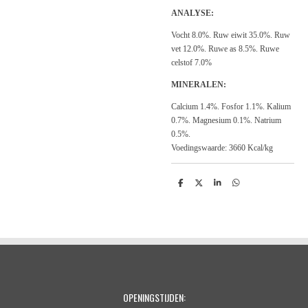
ANALYSE:
Vocht 8.0%. Ruw eiwit 35.0%. Ruw
vet 12.0%. Ruwe as 8.5%. Ruwe
celstof 7.0%
MINERALEN:
Calcium 1.4%. Fosfor 1.1%. Kalium
0.7%. Magnesium 0.1%. Natrium
0.5%.
Voedingswaarde: 3660 Kcal/kg
D
D
S
D
e
e
h
e
l
e
a
l
e
l
r
e
n
e
n
OPENINGSTIJDEN: