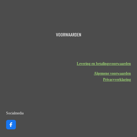
VOORWAARDEN
Levering en betalingsvoorwaarden
Algemene voorwaarden
Privacyverklaring
Socialmedia
F
a
c