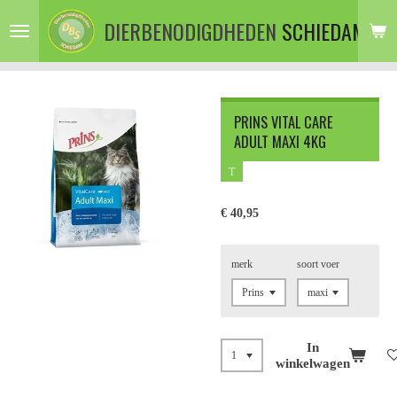
Ga
DIERBENODIGDHEDEN
SCHIEDAM
direct
naar
de
hoofdinhoud
PRINS VITAL CARE
ADULT MAXI 4KG
T
€ 40,95
merk
soort voer
In
winkelwagen