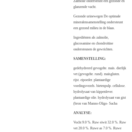
Zalmolie ondersteunt een gezonde en
glanzende vacht.
Gezonde urinewegen De optimale
mineralensamenstelling ondersteunt
een gezond milieu in de blaas.
Ingrediënten als zalmolie,
glucosamine en chondroïtine
ondersteunen de gewrichten.
SAMENSTELLING:
gedehydreerd gevogelte. maïs. dierlijk
vet (gevogelte. rund). maïsgluten.
rijst. eipoeder. plantaardige
voedingsvezels. bietenpulp. cellulose.
hydrolysaat van kippenlever.
plantaardige olie. hydrolysaat van gist
(bron van Manno-Oligo- Sacha
ANALYSE:
Vocht 9.0 %. Ruw eiwit 32.0 %. Ruw
vet 20.0 %. Ruwe as 7.0 %. Ruwe