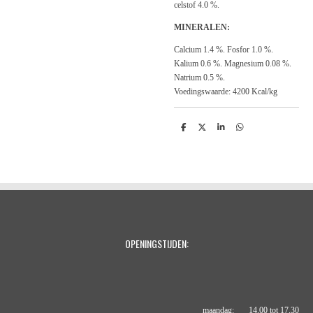
celstof 4.0 %.
MINERALEN:
Calcium 1.4 %. Fosfor 1.0 %.
Kalium 0.6 %. Magnesium 0.08 %.
Natrium 0.5 %.
Voedingswaarde: 4200 Kcal/kg
D
D
S
D
e
e
h
e
l
e
a
l
e
l
r
e
n
e
n
OPENINGSTIJDEN:
maandag: 14.00 tot 17.30