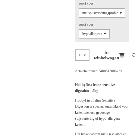
soort voer
soort voer
In
winkelwagen
Artikelnummer:
5400515006255
Hobbyfirst feline sensitive
digestion 4,5kg
HobbyFirst Feline Sensitive
Digestion is speciaal ontwikkeld voor
katten met een gevoelige
spijsvertering of hypo-allergene
katten.
Het bevat daarom rijst i.p.v tarwe en