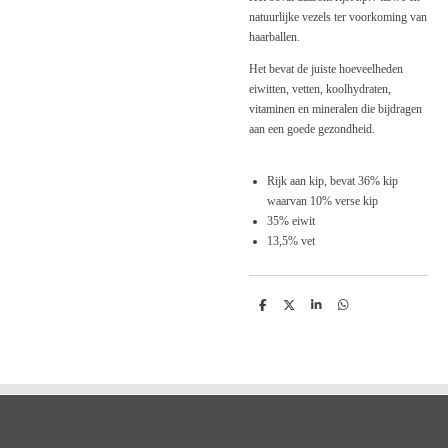
natuurlijke vezels ter voorkoming van
haarballen.
Het bevat de juiste hoeveelheden
eiwitten, vetten, koolhydraten,
vitaminen en mineralen die bijdragen
aan een goede gezondheid.
Rijk aan kip, bevat 36% kip
waarvan 10% verse kip
35% eiwit
13,5% vet
D
D
S
D
e
e
h
e
l
e
a
l
e
l
r
e
n
e
n