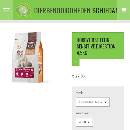
Ga
DIERBENODIGDHEDEN
SCHIEDAM
direct
naar
de
hoofdinhoud
HOBBYFIRST FELINE
SENSITIVE DIGESTION
4,5KG
T
€ 27,95
merk
soort voer