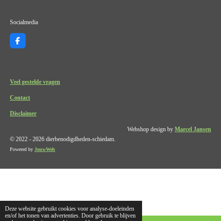
Socialmedia
F
a
c
e
b
o
Veel gestelde vragen
o
k
Contact
Disclaimer
Webshop design by
Marcel Jansen
© 2022 - 2026 dierbenodigdheden-schiedam.
Powered by
JouwWeb
Deze website gebruikt cookies voor analyse-doeleinden
en/of het tonen van advertenties. Door gebruik te blijven