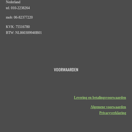
Nederland
tel. 010-2238264
mob: 06-82377220
KVK: 75516780
BTW: NL860309940B01
VOORWAARDEN
Levering en betalingsvoorwaarden
Algemene voorwaarden
Privacyverklaring