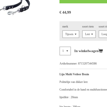
€ 44,99
merk
soort riem
soort r
In winkelwagen
Artikelnummer:
8715207544586
Lijn Multi Vetleer Bruin
Politielijn van dikker leer.
Comfortabel in de hand en multifunctionee
lijndikte : 20mm
lijn lengte : 200cm