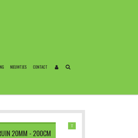
ING
NIEUWTJES
CONTACT
T
BRUIN 20MM - 200CM