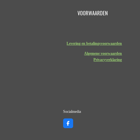
VOORWAARDEN
Levering en betalingsvoorwaarden
Algemene voorwaarden
Privacyverklaring
Socialmedia
F
a
c
e