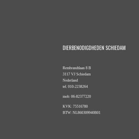
DIERBENODIGDHEDEN SCHIEDAM
Rembrandtlaan 8 B
3117 VJ Schiedam
Nederland
tel. 010-2238264
mob: 06-82377220
KVK: 75516780
BTW: NL860309940B01