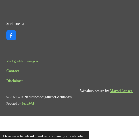
Socialmedia
F
a
c
e
b
o
Veel gestelde vragen
o
k
Contact
Disclaimer
Webshop design by
Marcel Jansen
© 2022 - 2026 dierbenodigdheden-schiedam.
Powered by
JouwWeb
Deze website gebruikt cookies voor analyse-doeleinden