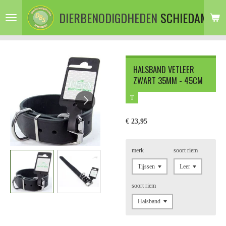
Ga
DIERBENODIGDHEDEN
SCHIEDAM
direct
naar
de
hoofdinhoud
HALSBAND VETLEER
ZWART 35MM - 45CM
T
€ 23,95
merk
soort riem
soort riem