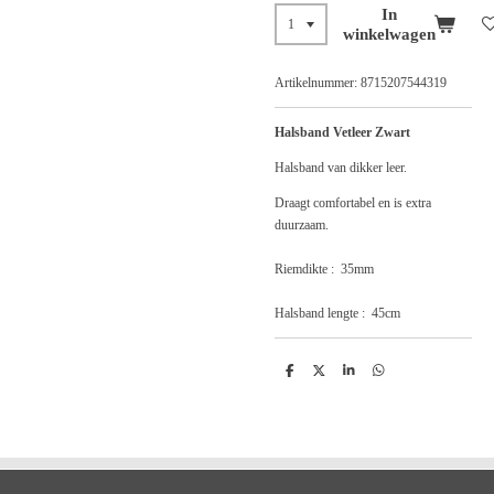
In
winkelwagen
Artikelnummer:
8715207544319
Halsband Vetleer Zwart
Halsband van dikker leer.
Draagt comfortabel en is extra
duurzaam.
Riemdikte : 35mm
Halsband lengte : 45cm
D
D
S
D
e
e
h
e
l
e
a
l
e
l
r
e
n
e
n