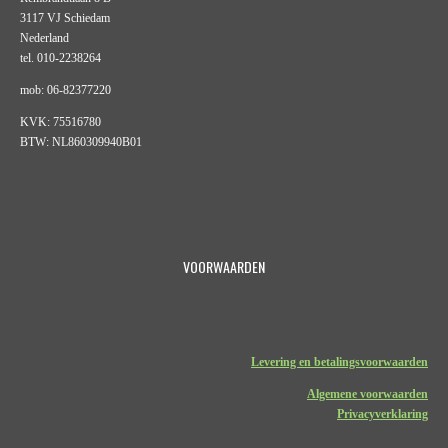
3117 VJ Schiedam
Nederland
tel. 010-2238264
mob: 06-82377220
KVK: 75516780
BTW: NL860309940B01
VOORWAARDEN
Levering en betalingsvoorwaarden
Algemene voorwaarden
Privacyverklaring