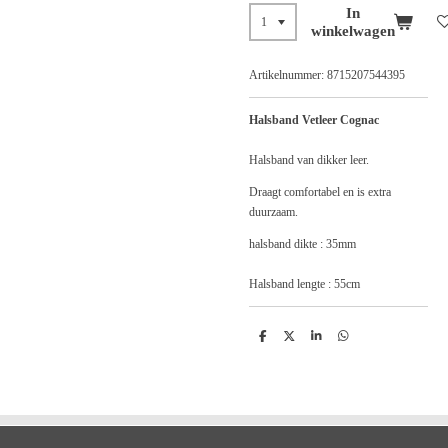
In
winkelwagen
Artikelnummer:
8715207544395
Halsband Vetleer Cognac
Halsband van dikker leer.
Draagt comfortabel en is extra
duurzaam.
halsband dikte : 35mm
Halsband lengte : 55cm
D
D
S
D
e
e
h
e
l
e
a
l
e
l
r
e
n
e
n