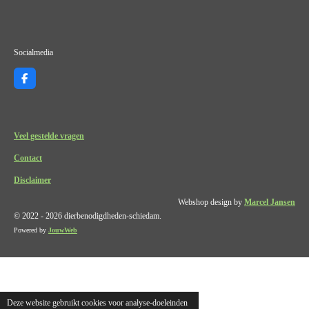
Socialmedia
F
a
c
e
b
o
Veel gestelde vragen
o
k
Contact
Disclaimer
Webshop design by
Marcel Jansen
© 2022 - 2026 dierbenodigdheden-schiedam.
Powered by
JouwWeb
Deze website gebruikt cookies voor analyse-doeleinden