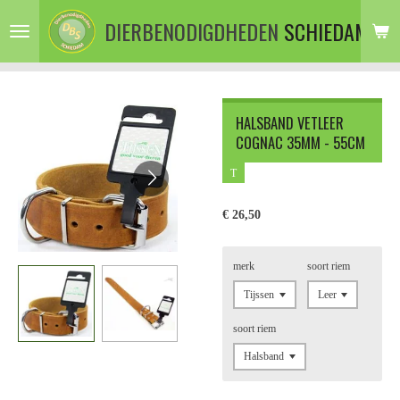
Ga
DIERBENODIGDHEDEN
SCHIEDAM
direct
naar
de
hoofdinhoud
HALSBAND VETLEER
COGNAC 35MM - 55CM
T
€ 26,50
merk
soort riem
soort riem