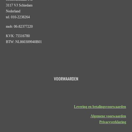
3117 VJ Schiedam
Nederland
tel. 010-2238264
mob: 06-82377220
KVK: 75516780
BTW: NL860309940B01
VOORWAARDEN
Levering en betalingsvoorwaarden
Algemene voorwaarden
Privacyverklaring