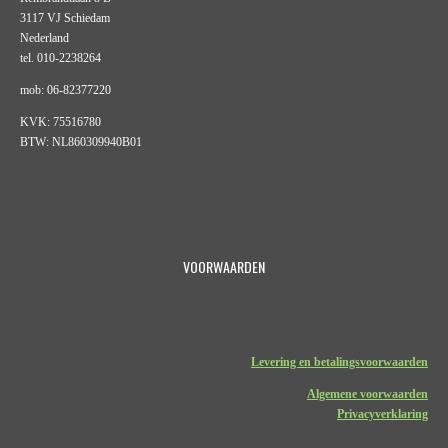
3117 VJ Schiedam
Nederland
tel. 010-2238264
mob: 06-82377220
KVK: 75516780
BTW: NL860309940B01
VOORWAARDEN
Levering en betalingsvoorwaarden
Algemene voorwaarden
Privacyverklaring