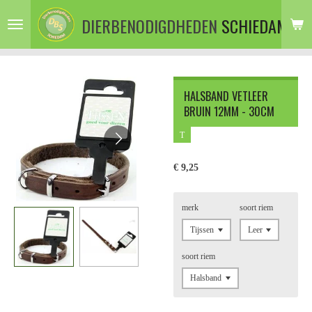
Ga
DIERBENODIGDHEDEN
SCHIEDAM
direct
naar
de
hoofdinhoud
HALSBAND VETLEER
BRUIN 12MM - 30CM
T
€ 9,25
merk
soort riem
soort riem