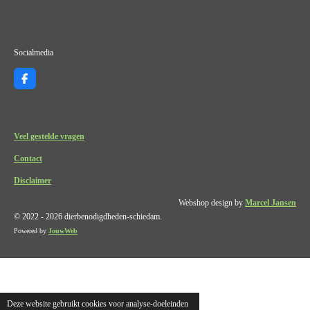
Socialmedia
F
a
c
e
b
o
Veel gestelde vragen
o
k
Contact
Disclaimer
Webshop design by
Marcel Jansen
© 2022 - 2026 dierbenodigdheden-schiedam.
Powered by
JouwWeb
Deze website gebruikt cookies voor analyse-doeleinden