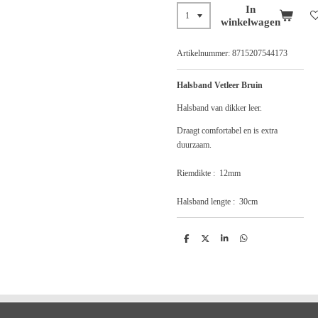
In
winkelwagen
Artikelnummer:
8715207544173
Halsband Vetleer Bruin
Halsband van dikker leer.
Draagt comfortabel en is extra
duurzaam.
Riemdikte : 12mm
Halsband lengte : 30cm
D
D
S
D
e
e
h
e
l
e
a
l
e
l
r
e
n
e
n