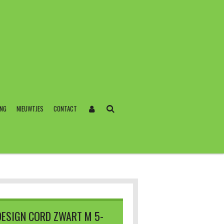
ING
NIEUWTJES
CONTACT
 DESIGN CORD ZWART M 5-