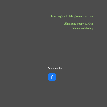
Levering en betalingsvoorwaarden
Algemene voorwaarden
Privacyverklaring
Socialmedia
F
a
c
e
b
o
o
k