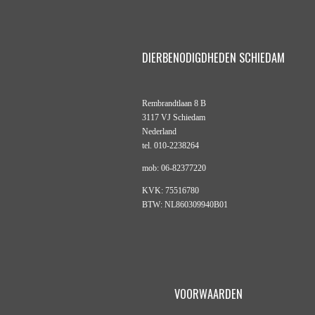
DIERBENODIGDHEDEN SCHIEDAM
Rembrandtlaan 8 B
3117 VJ Schiedam
Nederland
tel. 010-2238264
mob: 06-82377220
KVK: 75516780
BTW: NL860309940B01
VOORWAARDEN