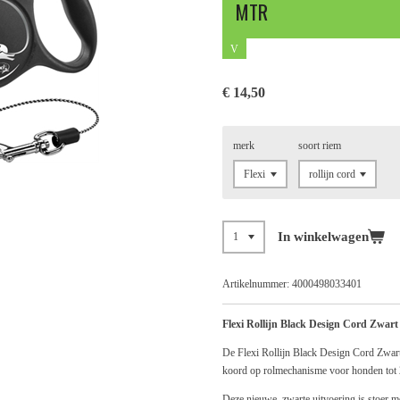
MTR
V
€ 14,50
merk
soort riem
In winkelwagen
Artikelnummer:
4000498033401
Flexi Rollijn Black Design Cord Zwart
De Flexi Rollijn Black Design Cord Zwart 
koord op rolmechanisme voor honden tot 
Deze nieuwe, zwarte uitvoering is stoer met