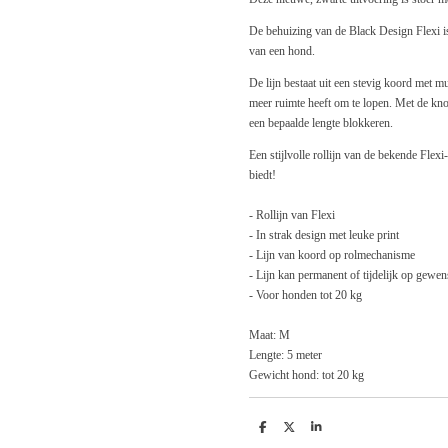
De behuizing van de Black Design Flexi is
van een hond.
De lijn bestaat uit een stevig koord met
meer ruimte heeft om te lopen. Met de kno
een bepaalde lengte blokkeren.
Een stijlvolle rollijn van de bekende Flex
biedt!
- Rollijn van Flexi
- In strak design met leuke print
- Lijn van koord op rolmechanisme
- Lijn kan permanent of tijdelijk op gewe
- Voor honden tot 20 kg
Maat: M
Lengte: 5 meter
Gewicht hond: tot 20 kg
D
D
S
e
e
h