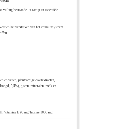
ysteem.
e vulling bestaande uit catnip en essentiële
fweer en het versterken van het immuunsysteem
offen
iën en vetten, plantaardige eiwitextracten,
edroogd, 0,5%), gisten, mineralen, melk en
.U. Vitamine E 90 mg Taurine 1000 mg