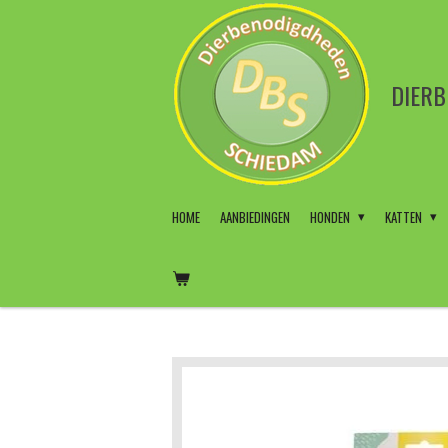
Ga
direct
naar
de
DIER
hoofdinhoud
HOME
AANBIEDINGEN
HONDEN
KATTEN