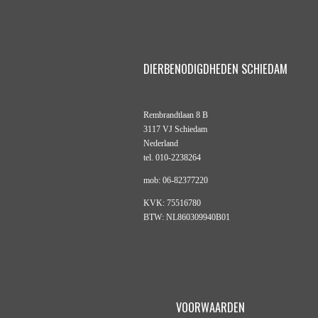
DIERBENODIGDHEDEN SCHIEDAM
Rembrandtlaan 8 B
3117 VJ Schiedam
Nederland
tel. 010-2238264
mob: 06-82377220
KVK: 75516780
BTW: NL860309940B01
VOORWAARDEN