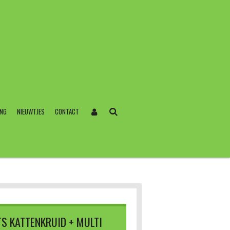
ING
NIEUWTJES
CONTACT
S KATTENKRUID + MULTI