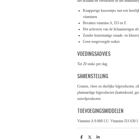
het lichaam en versterken ze het immuuns
Knapperige kussentjes met een heerlijk
vitaminen
Bevatten vitamine A, D3 en E
Het activeren van de lichaamseigen a
Zonder kunstmatige smaak- en kleurst
Geen toegevoegde suiker
VOEDINGSADVIES
Tot 20 stuks per dag.
SAMENSTELLING
Granen, vlees en dierlijke bijproducten, ol
plantaardige bijproducten (kattenkruid, g
zuivelproducten.
TOEVOEGINGSMIDDELEN
Vitamine A 9.000 I.U. Vitamine D3 630 I
D
D
S