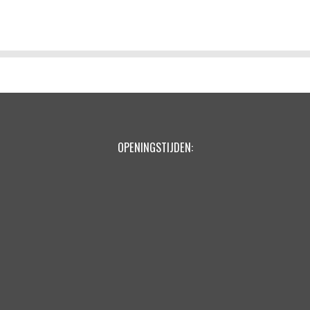
e
e
h
l
e
a
e
l
r
n
e
OPENINGSTIJDEN: