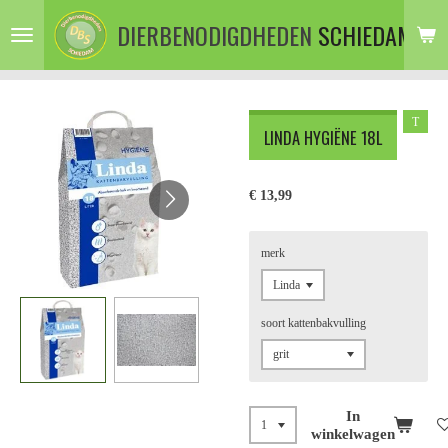
Ga
DIERBENODIGDHEDEN
SCHIEDAM
direct
naar
de
hoofdinhoud
T
LINDA HYGIËNE 18L
€ 13,99
merk
soort kattenbakvulling
In
winkelwagen