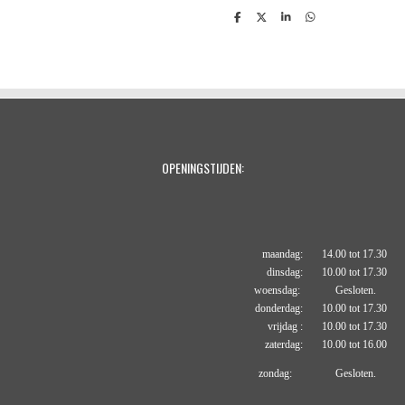
D
D
S
D
e
e
h
e
l
e
a
l
e
l
r
e
n
e
n
OPENINGSTIJDEN:
maandag: 14.00 tot 17.30
dinsdag: 10.00 tot 17.30
woensdag: Gesloten.
donderdag: 10.00 tot 17.30
vrijdag : 10.00 tot 17.30
zaterdag: 10.00 tot 16.00
zondag: Gesloten.