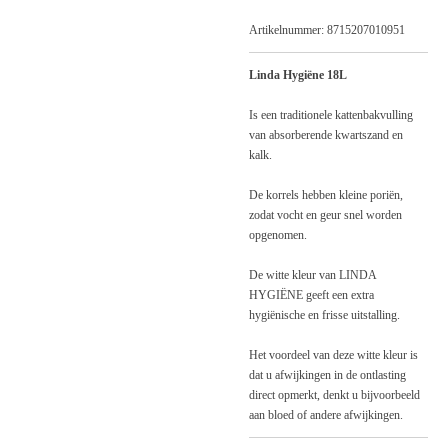
Artikelnummer:
8715207010951
Linda Hygiëne 18L
Is een traditionele kattenbakvulling
van absorberende kwartszand en
kalk.
De korrels hebben kleine poriën,
zodat vocht en geur snel worden
opgenomen.
De witte kleur van LINDA
HYGIËNE geeft een extra
hygiënische en frisse uitstalling.
Het voordeel van deze witte kleur is
dat u afwijkingen in de ontlasting
direct opmerkt, denkt u bijvoorbeeld
aan bloed of andere afwijkingen.