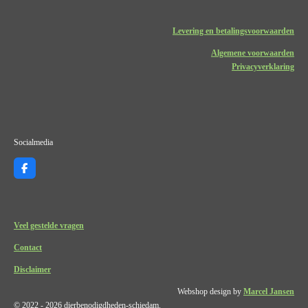
Levering en betalingsvoorwaarden
Algemene voorwaarden
Privacyverklaring
Socialmedia
F
a
c
e
b
o
Veel gestelde vragen
o
k
Contact
Disclaimer
Webshop design by
Marcel Jansen
© 2022 - 2026 dierbenodigdheden-schiedam.