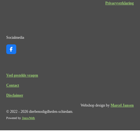
Privacyverklaring
Socialmedia
F
a
c
e
b
o
Veel gestelde vragen
o
k
Contact
Disclaimer
Webshop design by
Marcel Jansen
© 2022 - 2026 dierbenodigdheden-schiedam.
Powered by
JouwWeb