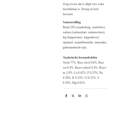
Zorg ervoor dat er altijd vers water
beschikbaar is. Droog en koel
bewaren
Samenstelling
Rund 24% (runderlong. rundvlees).
varken (var­kenshart. varkensvlees).
kip (kippenvlees. kippenle­ver).
rijstmeel. zonnebloemolie. mineralen.
gefermen­teerde rijst.
Analytische bestandsdelen
Vocht 77%. Ruw eiwit 9.8%. Ruw
vet 6.4%. Ruwe cel­stof 0.4%. Ruwe
as 2.0%. Ca 0.42%. P 0.23%. Na
0.18%. K 0.23%. Cl 0.31%. S
0.19%. Mg 0.02%
D
D
S
D
e
e
h
e
l
e
a
l
e
l
r
e
n
e
n