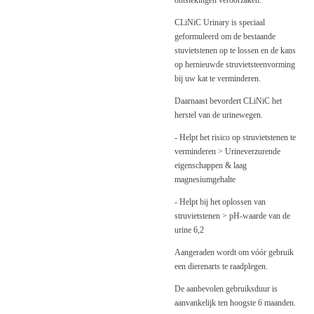
ontstekingen veroorzaken.
CLiNiC Urinary is speciaal
geformuleerd om de bestaande
stuvietstenen op te lossen en de kans
op hernieuwde struvietsteenvorming
bij uw kat te verminderen.
Daarnaast bevordert CLiNiC het
herstel van de urinewegen.
- Helpt het risico op struvietstenen te
verminderen > Urineverzurende
eigenschappen & laag
magnesiumgehalte
- Helpt bij het oplossen van
struvietstenen > pH-waarde van de
urine 6,2
Aangeraden wordt om vóór gebruik
een dierenarts te raadplegen.
De aanbevolen gebruiksduur is
aanvankelijk ten hoogste 6 maanden.