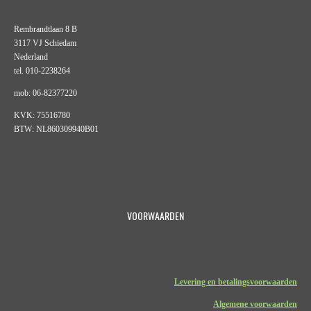
Rembrandtlaan 8 B
3117 VJ Schiedam
Nederland
tel. 010-2238264
mob: 06-82377220
KVK: 75516780
BTW: NL860309940B01
VOORWAARDEN
Levering en betalingsvoorwaarden
Algemene voorwaarden