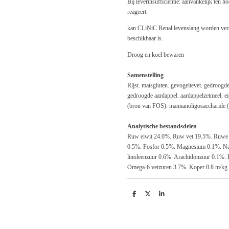
Bij leverinsufficiëntie: aanvankelijk ten 
reageert.
kan CLiNiC Renal levenslang worden verstr
beschikbaar is.
Droog en koel bewaren
Samenstelling
Rijst. maïsgluten. gevogeltevet. gedroogd
gedroogde aardappel. aardappelzetmeel. eip
(bron van FOS). mannanoligosaccharide
Analytische bestandsdelen
Ruw eiwit 24.0%. Ruw vet 19.5%. Ruwe 
0.5%. Fosfor 0.5%. Magnesium 0.1%. Nat
linoleenzuur 0.6%. Arachidonzuur 0.1%
Omega-6 vetzuren 3.7%. Koper 8.8 m/kg.
D
D
S
e
e
h
l
e
a
e
l
r
n
e