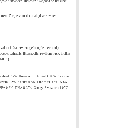
hoogste 4 maanden. Indien uw kat goed op het dieet
ekt. Zorg ervoor dat er altijd vers water
e zalm (11%). erwten. gedroogde bietenpulp.
oeder. zalmolie. lijnzaadolie. psyllium husk. inuline
 (MOS).
celstof 2.2%. Ruwe as 3.7%. Vocht 8.0%. Calcium
rium 0.2%. Kalium 0.6%. Linolzuur 3.6%. Alfa-
. EPA 0.2%. DHA 0.25%. Omega-3 vetzuren 1.05%.