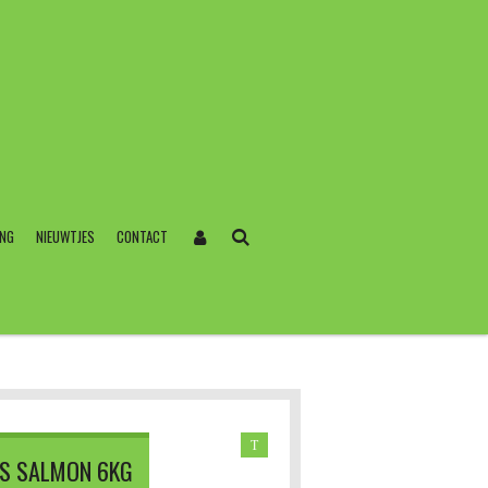
ING
NIEUWTJES
CONTACT
T
US SALMON 6KG