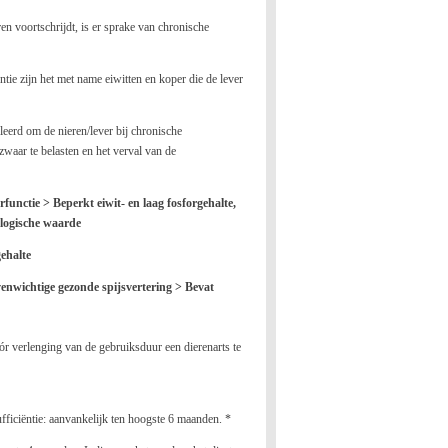
n voortschrijdt, is er sprake van chronische
ntie zijn het met name eiwitten en koper die de lever
erd om de nieren/lever bij chronische
 zwaar te belasten en het verval van de
rfunctie > Beperkt eiwit- en laag fosforgehalte,
ologische waarde
gehalte
venwichtige gezonde spijsvertering > Bevat
 verlenging van de gebruiksduur een dierenarts te
fficiëntie: aanvankelijk ten hoogste 6 maanden. *