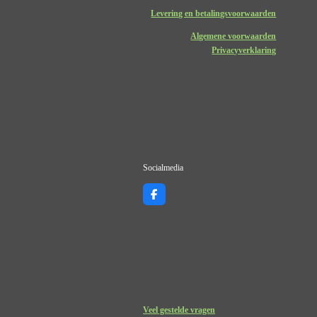
Levering en betalingsvoorwaarden
Algemene voorwaarden
Privacyverklaring
Socialmedia
F
a
c
e
b
o
o
k
Veel gestelde vragen