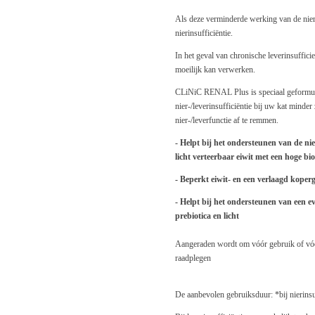
Als deze verminderde werking van de niere
nierinsufficiëntie.
In het geval van chronische leverinsufficie
moeilijk kan verwerken.
CLiNiC RENAL Plus is speciaal geformule
nier-/leverinsufficiëntie bij uw kat minder
nier-/leverfunctie af te remmen.
- Helpt bij het ondersteunen van de nie
licht verteerbaar eiwit met een hoge bi
- Beperkt eiwit- en een verlaagd koper
- Helpt bij het ondersteunen van een e
prebiotica en licht
Aangeraden wordt om vóór gebruik of vóór
raadplegen
De aanbevolen gebruiksduur: *bij nierinsu