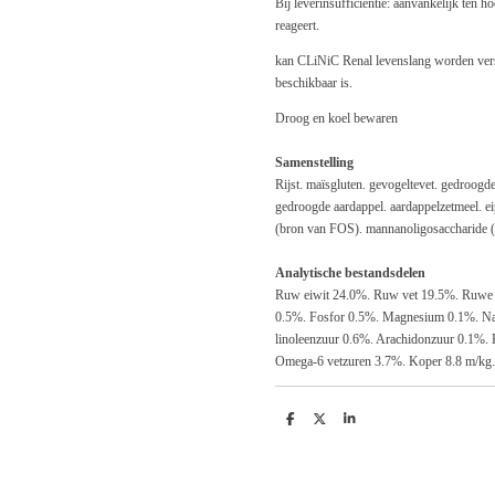
Bij leverinsufficiëntie: aanvankelijk ten 
reageert.
kan CLiNiC Renal levenslang worden verstr
beschikbaar is.
Droog en koel bewaren
Samenstelling
Rijst. maïsgluten. gevogeltevet. gedroogd
gedroogde aardappel. aardappelzetmeel. eip
(bron van FOS). mannanoligosaccharide
Analytische bestandsdelen
Ruw eiwit 24.0%. Ruw vet 19.5%. Ruwe 
0.5%. Fosfor 0.5%. Magnesium 0.1%. Nat
linoleenzuur 0.6%. Arachidonzuur 0.1%
Omega-6 vetzuren 3.7%. Koper 8.8 m/kg.
D
D
S
e
e
h
l
e
a
e
l
r
n
e