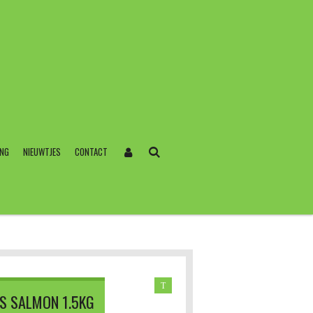
ING
NIEUWTJES
CONTACT
T
US SALMON 1.5KG