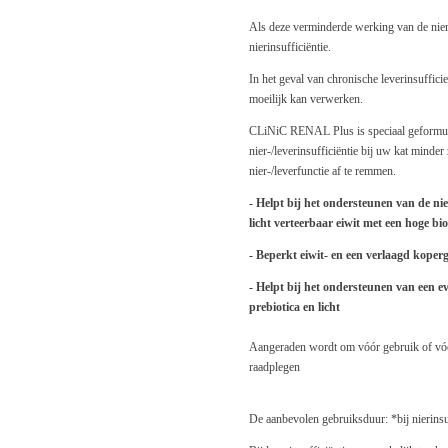
Als deze verminderde werking van de niere
nierinsufficiëntie.
In het geval van chronische leverinsufficie
moeilijk kan verwerken.
CLiNiC RENAL Plus is speciaal geformule
nier-/leverinsufficiëntie bij uw kat minder
nier-/leverfunctie af te remmen.
- Helpt bij het ondersteunen van de nie
licht verteerbaar eiwit met een hoge bi
- Beperkt eiwit- en een verlaagd koper
- Helpt bij het ondersteunen van een e
prebiotica en licht
Aangeraden wordt om vóór gebruik of vóór
raadplegen
De aanbevolen gebruiksduur: *bij nierinsu