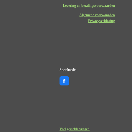
Levering en betalingsvoorwaarden
Algemene voorwaarden
Privacyverklaring
Socialmedia
F
a
c
e
b
o
o
k
Veel gestelde vragen