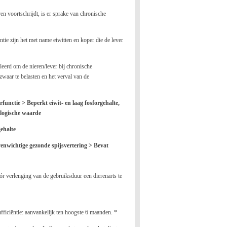
n voortschrijdt, is er sprake van chronische
ntie zijn het met name eiwitten en koper die de lever
erd om de nieren/lever bij chronische
 zwaar te belasten en het verval van de
rfunctie > Beperkt eiwit- en laag fosforgehalte,
ologische waarde
gehalte
venwichtige gezonde spijsvertering > Bevat
 verlenging van de gebruiksduur een dierenarts te
fficiëntie: aanvankelijk ten hoogste 6 maanden. *