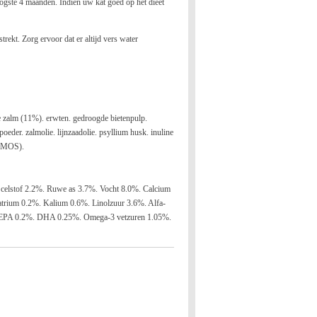
hoogste 4 maanden. Indien uw kat goed op het dieet
ekt. Zorg ervoor dat er altijd vers water
e zalm (11%). erwten. gedroogde bietenpulp.
oeder. zalmolie. lijnzaadolie. psyllium husk. inuline
 (MOS).
celstof 2.2%. Ruwe as 3.7%. Vocht 8.0%. Calcium
rium 0.2%. Kalium 0.6%. Linolzuur 3.6%. Alfa-
. EPA 0.2%. DHA 0.25%. Omega-3 vetzuren 1.05%.