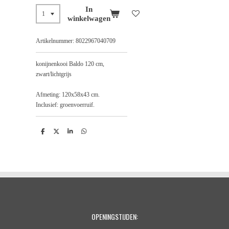
In
winkelwagen
Artikelnummer:
8022967040709
konijnenkooi Baldo 120 cm,
zwart/lichtgrijs
Afmeting: 120x58x43 cm.
Inclusief: groenvoerruif.
D
D
S
D
e
e
h
e
l
e
a
l
e
l
r
e
n
e
n
OPENINGSTIJDEN: