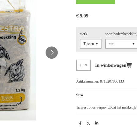
€ 5,09
merk
soort bodembedekkin
In winkelwagen
Artikelnummer:
8715207030133
Stro
Tarwestro los verpakt zodat het makkelijk l
D
D
S
e
e
h
l
e
a
e
l
r