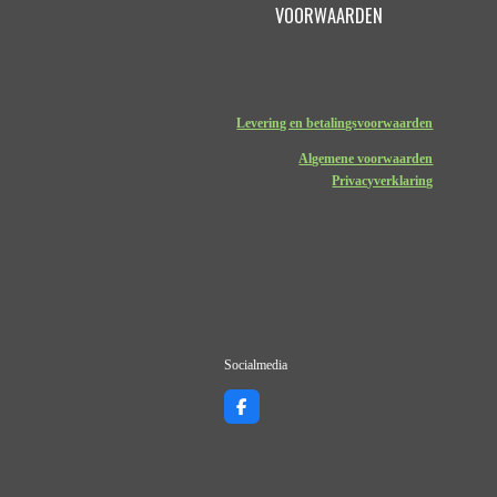
VOORWAARDEN
Levering en betalingsvoorwaarden
Algemene voorwaarden
Privacyverklaring
Socialmedia
F
a
c
e
b
o