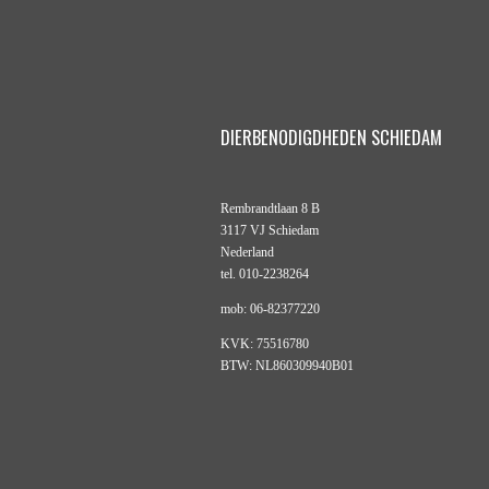
DIERBENODIGDHEDEN SCHIEDAM
Rembrandtlaan 8 B
3117 VJ Schiedam
Nederland
tel. 010-2238264
mob: 06-82377220
KVK: 75516780
BTW: NL860309940B01