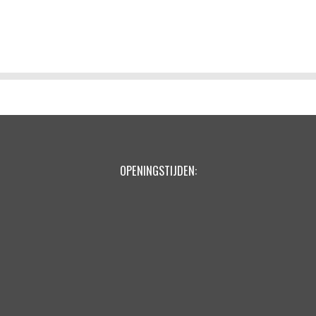
n
e
OPENINGSTIJDEN: