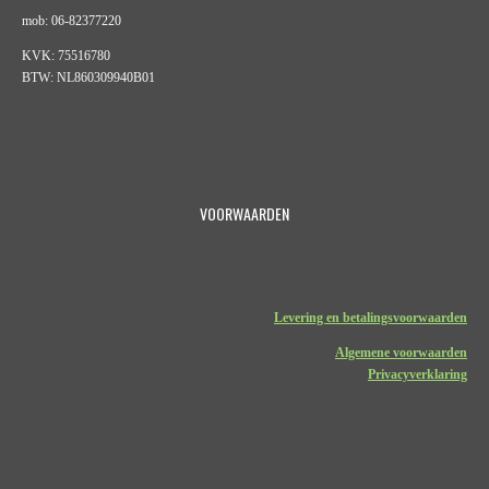
mob: 06-82377220
KVK: 75516780
BTW: NL860309940B01
VOORWAARDEN
Levering en betalingsvoorwaarden
Algemene voorwaarden
Privacyverklaring