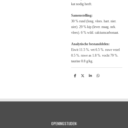
kat nodig heeft.
Samenstelling:
30 % rund (long. vlees. hart. nier.
uier). 29 % kip (lever. maag. nek.
vlees). 6 % wild. calciumcarbonaat.
Analytische bestanddelen:
Eiwit 11.5 %. vet 6.5 %. ruwe vezel
0.5 %. ruwe as 1.8 %. vocht 79 %.
taurine 0.8 g/kg.
D
D
S
D
e
e
h
e
l
e
a
l
e
l
r
e
n
e
n
OPENINGSTIJDEN: