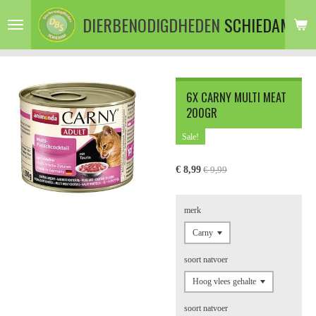
Ga
DIERBENODIGDHEDEN
SCHIEDAM
direct
naar
de
hoofdinhoud
6X CARNY MULTI MEAT
200GR
Sale!
€ 8,99
€ 9,99
merk
soort natvoer
soort natvoer