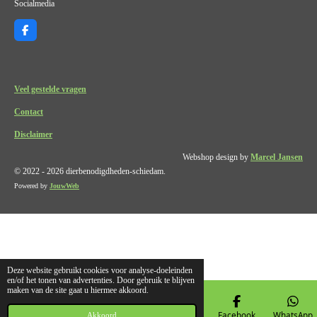
Socialmedia
F
a
c
e
b
o
Veel gestelde vragen
o
k
Contact
Disclaimer
Webshop design by
Marcel Jansen
© 2022 - 2026 dierbenodigdheden-schiedam.
Powered by
JouwWeb
Deze website gebruikt cookies voor analyse-doeleinden
en/of het tonen van advertenties. Door gebruik te blijven
maken van de site gaat u hiermee akkoord.
E-mailadres
Telefoonnummer
Kaart
Facebook
WhatsApp
Akkoord