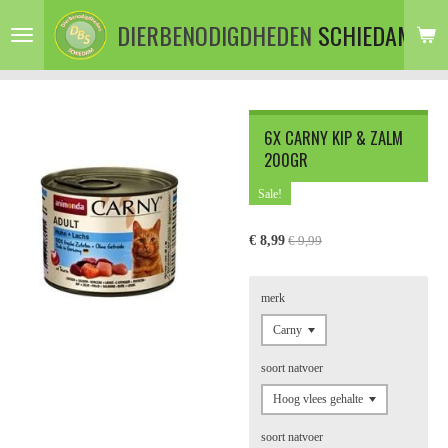
Ga
DIERBENODIGDHEDEN
SCHIEDAM
direct
naar
de
hoofdinhoud
6X CARNY KIP & ZALM
200GR
Sale!
€ 8,99
€ 9,99
merk
soort natvoer
soort natvoer