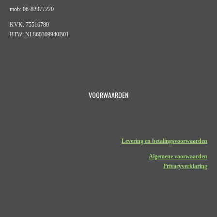
mob: 06-82377220
KVK: 75516780
BTW: NL860309940B01
VOORWAARDEN
Levering en betalingsvoorwaarden
Algemene voorwaarden
Privacyverklaring