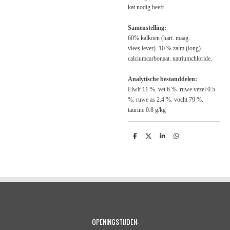
kat nodig heeft.
Samenstelling:
60% kalkoen (hart. maag.
vlees.lever). 10 % zalm (long).
calciumcarbonaat. natriumchloride.
Analytische bestanddelen:
Eiwit 11 %. vet 6 %. ruwe vezel 0.5
%. ruwe as 2.4 %. vocht 79 %.
taurine 0.8 g/kg
D
D
S
D
e
e
h
e
l
e
a
l
e
l
r
e
n
e
n
OPENINGSTIJDEN: