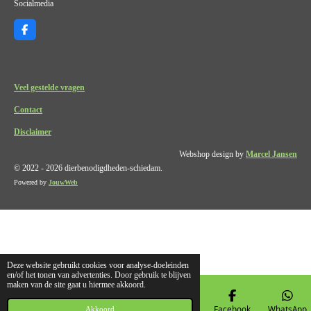
Socialmedia
F
a
c
e
b
o
Veel gestelde vragen
o
k
Contact
Disclaimer
Webshop design by
Marcel Jansen
© 2022 - 2026 dierbenodigdheden-schiedam.
Powered by
JouwWeb
Deze website gebruikt cookies voor analyse-doeleinden
en/of het tonen van advertenties. Door gebruik te blijven
maken van de site gaat u hiermee akkoord.
E-mailadres
Telefoonnummer
Kaart
Facebook
WhatsApp
Akkoord