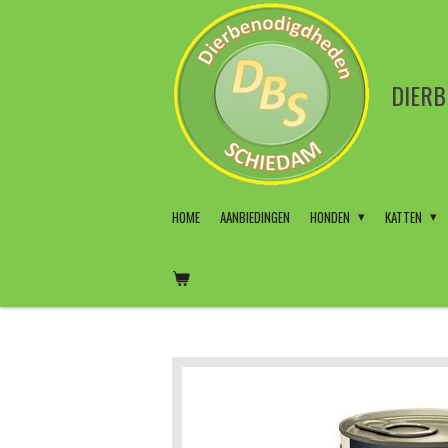
Ga
direct
naar
de
DIER
hoofdinhoud
HOME
AANBIEDINGEN
HONDEN
KATTEN