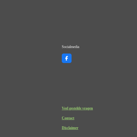
Socialmedia
F
a
c
e
b
o
o
k
Veel gestelde vragen
Contact
Disclaimer