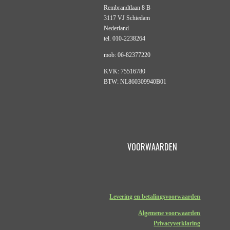
Rembrandtlaan 8 B
3117 VJ Schiedam
Nederland
tel. 010-2238264
mob: 06-82377220
KVK: 75516780
BTW: NL860309940B01
VOORWAARDEN
Levering en betalingsvoorwaarden
Algemene voorwaarden
Privacyverklaring