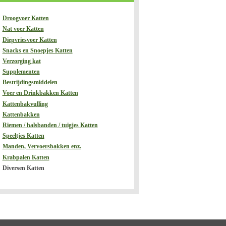
Droogvoer Katten
Nat voer Katten
Diepvriesvoer Katten
Snacks en Snoepjes Katten
Verzorging kat
Supplementen
Bestrijdingsmiddelen
Voer en Drinkbakken Katten
Kattenbakvulling
Kattenbakken
Riemen / halsbanden / tuigjes Katten
Speeltjes Katten
Manden, Vervoersbakken enz.
Krabpalen Katten
Diversen Katten