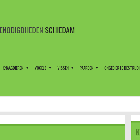
BENODIGDHEDEN
SCHIEDAM
KNAAGDIEREN
VOGELS
VISSEN
PAARDEN
ONGEDIERTE BESTRIJD
K